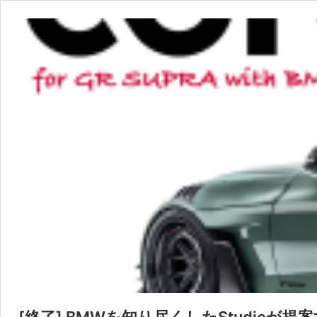
[終了] BMWを知り尽くしたStudieが提案する