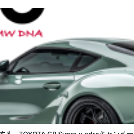
、TOYOTA GR Supra × adroキャンペ