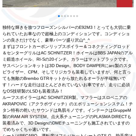
独特な輝きを放つフローズンシルバーのE92M3！とっても大切に乗
られていたお車なので超極上のコンディションです。コンディショ
ンの良さだけでなく、豪華パーツ盛り沢山^_^
まずはフロントカーボンリップスポイラー＆コネクティングロッド
＆センターグリルはAC SCHNITZER！ホイールはBBS JAPANのアル
ミ鍛造ホイール、RI-Sの20インチ。カラーはマットブラックです。
サスペンションキットは3D Design。BODY DAMPERにarc製のスタ
ビライザー、CPM、そしてリジカラも装着していますが、何と言っ
ても無敵のBrembo GTRキットから放たれるオーラが半端無いで
す！ハードな走行はほとんどされていないお車ですが、走りに必須
なOS技研製のLSDも装着済み！
ルーフスポイラーはAC SCHNITZER製。マフラーはスロベニアの
AKRAPOVIC（アクラポヴィッチ）のエボリューションシステム！チ
タン特有の乾いたサウンドは鳥肌モノです。インテークはGruppeM
製のRAM AIR SYSTEM。点火系チューニングのPLASMA DIRECTも
装着済みで、3D DesignのDMEチューニングも施工されていますの
でめちゃくちゃ速いです。
シートはRECARO。運転席はフルバケットシートのTS-G、助手席は