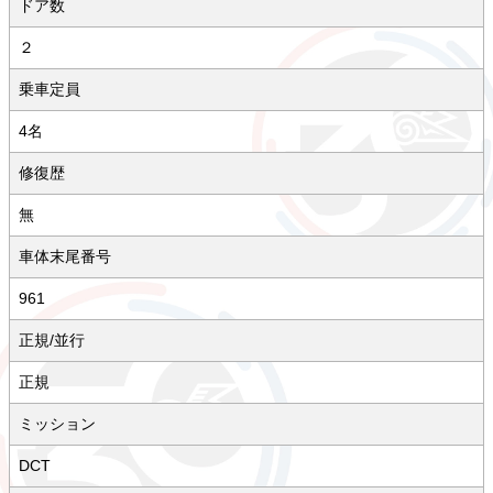
ドア数
２
乗車定員
4名
修復歴
無
車体末尾番号
961
正規/並行
正規
ミッション
DCT