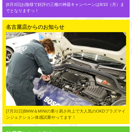
[8月3日]お陰様で好評の三種の神器キャンペーンは8/10（月）ま
でとなりますっ！
名古屋店からのお知らせ
[7月31日]BMW＆MINIの乗り易さ向上で大人気のOKDプラズマイ
ンジェクション体感試乗やってます！