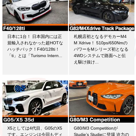
日本に1台！ 日本国内には正
札幌店初となるデモカーM4
規輸入されなかった超HOTな
M Xdrive！ 510ps/650Nmの
ハッチバック！F40/128ti！
パワーをMシリーズ初となる
「ti」とは「Turismo Intern...
4WDシステムで路面へと伝
え駆け抜け...
X5としては4代目、G05のX5
G80/M3 Competitionが
です。エンジンは今回もディ
Studie’s Studieに登場 迫力の