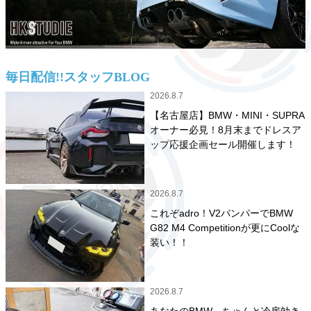
毎日配信!!スタッフBLOG
2026.8.7
【名古屋店】BMW・MINI・SUPRA
オーナー必見！8月末までドレスア
ップ応援企画セール開催します！
2026.8.7
これぞadro！V2バンパーでBMW
G82 M4 Competitionが更にCoolな
装い！！
2026.8.7