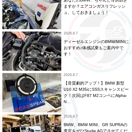
あなたのBMW、ちゃんと冷房効き
ますか？エアコンガスリフレッシ
ュ、しておきましょう！
2026.8.7
ディーゼルエンジンのBMW/MINIに
おすすめ♪体感試乗もご案内中で
す！
2026.8.7
【音質劇的アップ！】BMW 新型
U10 X2 M35iにSSSスキャンスピー
ク！次回はF87 M2コンペにAlpha-
N…
2026.8.7
BMW、BMW MINI、GR SUPRAの
査定をぜひStudie AGでさせてくだ