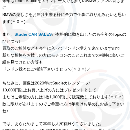
来年もTeam Studieをメインに一人でも多くのBMWファンの皆さま
に
BMWの楽しさをお届け出来る様に全力で仕事に取り組みたいと思い
ます(＾０＾)
また、
Studie CAR SALES
が本格的に動き出したのも今年のTopicの
ひとつっ♪
買取のご相談なども今年に入ってドンドン増えて来ていますので
新たな相棒をお捜しの方はモチロンのことこれまでの相棒に良いご
縁を見つけたい方等も
ドシドシ我々にご相談下さいませっ＼(＾０＾)／
ちなみに、画像は2020年のStudieカレンダーっ♪
10,000円以上お買い上げの方にはプレゼントとして
またはご希望の方には1枚1,000円にて販売致しております(＾０＾)
数に限りがありますのでご希望の方は年明けお早めにお越し下さい
ね♪
では、あらためまして本年も大変有難うございました。