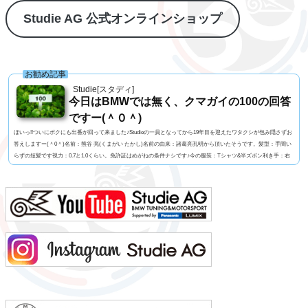
Studie AG 公式オンラインショップ
お勧め記事
Studie[スタディ]
今日はBMWでは無く、クマガイの100の回答
ですー(＾０＾)
ほいっ!!ついにボクにも出番が回って来ました♪Studieの一員となってから19年目を迎えたワタクシが包み隠さずお
答えしますー(＾0＾)名前：熊谷 亮(くまがい たかし)名前の由来：諸葛亮孔明から頂いたそうです。髪型：手間い
らずの短髪です視力：0.7と1.0くらい。免許証はめがねの条件ナシです♪今の服装：Tシャツ&半ズボン利き手：右
足速い？：速くも無く遅くも無くペット：バセットハウンドのミミちゃん血液型：A型車の色：メディテラニア
ン・ブルーよく言われる第一印象は？：さま〜ず三村似でも本当は？：さま〜ず三村似出身地：...