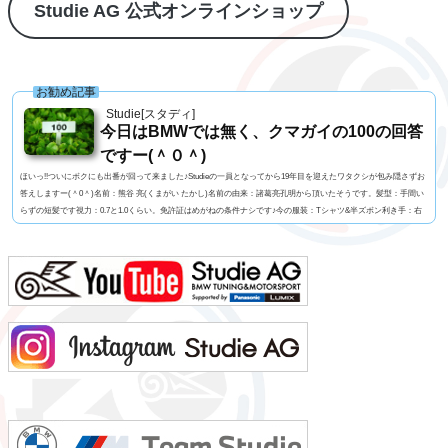
Studie AG 公式オンラインショップ
お勧め記事
Studie[スタディ]
今日はBMWでは無く、クマガイの100の回答
ですー(＾０＾)
ほいっ!!ついにボクにも出番が回って来ました♪Studieの一員となってから19年目を迎えたワタクシが包み隠さずお
答えしますー(＾0＾)名前：熊谷 亮(くまがい たかし)名前の由来：諸葛亮孔明から頂いたそうです。髪型：手間い
らずの短髪です視力：0.7と1.0くらい。免許証はめがねの条件ナシです♪今の服装：Tシャツ&半ズボン利き手：右
足速い？：速くも無く遅くも無くペット：バセットハウンドのミミちゃん血液型：A型車の色：メディテラニア
ン・ブルーよく言われる第一印象は？：さま〜ず三村似でも本当は？：さま〜ず三村似出身地：...