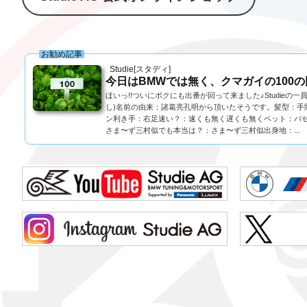
お勧め記事
Studie[スタディ]
今日はBMWでは無く、クマガイの100の
ほいっ!!ついにボクにも出番が回って来ました♪Studieの
し)名前の由来：諸葛亮孔明から頂いたそうです。髪型：手間
ン利き手：右足速い？：速くも無く遅くも無くペット：バ
さま〜ず三村似でも本当は？：さま〜ず三村似出身地：...