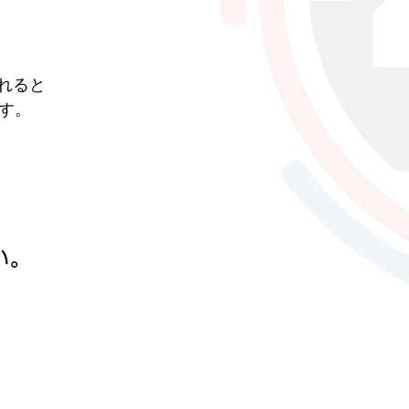
されると
す。