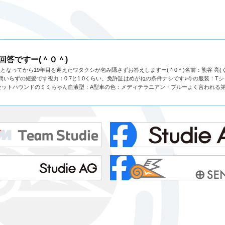
回答ですー(＾０＾)
一員となってから19年目を迎えたワタクシが包み隠さずお答えしますー(＾0＾)名前：熊谷 亮(
いらずの短髪です視力：0.7と1.0くらい。免許証はめがねの条件ナシです♪今の服装：Tシ
セットハウンドのミミちゃん血液型：A型車の色：メディテラニアン・ブルーよく言われる