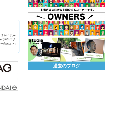
くまがい たか
ャツ&半ズボ
第一印象は？：
過去のブログ