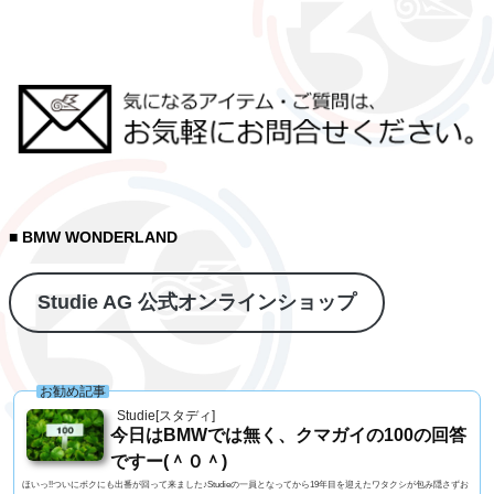
■ BMW WONDERLAND
Studie AG 公式オンラインショップ
お勧め記事
Studie[スタディ]
今日はBMWでは無く、クマガイの100の回答
ですー(＾０＾)
ほいっ!!ついにボクにも出番が回って来ました♪Studieの一員となってから19年目を迎えたワタクシが包み隠さずお