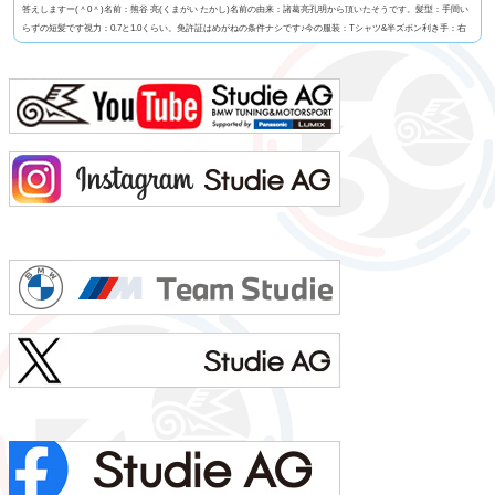
答えしますー(＾0＾)名前：熊谷 亮(くまがい たかし)名前の由来：諸葛亮孔明から頂いたそうです。髪型：手間い
らずの短髪です視力：0.7と1.0くらい。免許証はめがねの条件ナシです♪今の服装：Tシャツ&半ズボン利き手：右
足速い？：速くも無く遅くも無くペット：バセットハウンドのミミちゃん血液型：A型車の色：メディテラニア
ン・ブルーよく言われる第一印象は？：さま〜ず三村似でも本当は？：さま〜ず三村似出身地：...