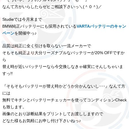
なんて方がいらしたらゼヒご相談下さいっ＼(＾０＾)／
Studieでは今月末まで
BMW純正バッテリーにも採用されている
VARTAバッテリーのキャン
ペーン
を開催中っ♪
品質は純正に全く引けを取らない一流メーカーで
そもそも純正より大分リーズナブルなバッテリーが20% OFFですか
ら
替え時が近いバッテリーなら今交換しなきゃ確実にそんしちゃいま
すっ!!
『そもそもバッテリーが替え時かどうか分かんないし･･･』なんて方
には
無料でキチンとバッテリーチェッカーを使ってコンディションCheck
も致します。
画像のとおり診断結果をプリントしてお渡ししますので
どなた様もお気軽にお申し付け下さいねっ♪