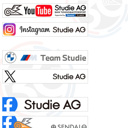
ン・ブルーよく言われる第一印象は？：さま〜ず三村似でも本当は？：さま〜ず三村似出身地：...