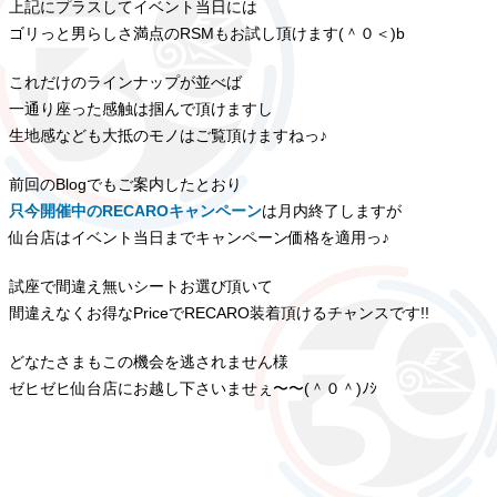
上記にプラスしてイベント当日には
ゴリっと男らしさ満点のRSMもお試し頂けます(＾０＜)b
これだけのラインナップが並べば
一通り座った感触は掴んで頂けますし
生地感なども大抵のモノはご覧頂けますねっ♪
前回のBlogでもご案内したとおり
只今開催中のRECAROキャンペーン
は月内終了しますが
仙台店はイベント当日までキャンペーン価格を適用っ♪
試座で間違え無いシートお選び頂いて
間違えなくお得なPriceでRECARO装着頂けるチャンスです!!
どなたさまもこの機会を逃されません様
ゼヒゼヒ仙台店にお越し下さいませぇ〜〜(＾０＾)ﾉｼ