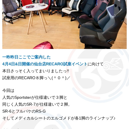
一昨昨日ここでご案内した
4月4日&日開催の仙台店RECARO試座イベント
に向けて
本日さっそく入ってまいりましたっ!!
試座用のRECARO８脚っ＼(＾０＾)／
今回は
人気のSportsterが仕様違いで３脚と
同じく人気のSR-7が仕様違いで２脚。
SR-6とフルバケのRS-G
そしてメディカルシートのエルゴメドが各1脚のラインナップ♪