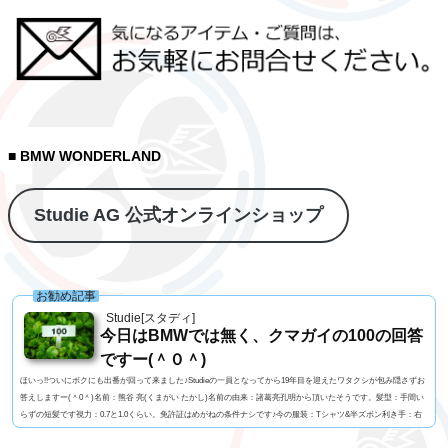
■ BMW WONDERLAND
Studie AG 公式オンラインショップ
お勧め記事
Studie[スタディ]
今日はBMWでは無く、クマガイの100の回答
ですー(＾０＾)
ほいっ!!ついにボクにも出番が回って来ました♪Studieの一員となってから19年目を迎えたワタクシが包み隠さずお
答えしますー(＾0＾)名前：熊谷 亮(くまがい たかし)名前の由来：諸葛亮孔明から頂いたそうです。髪型：手間い
らずの短髪です視力：0.7と1.0くらい。免許証はめがねの条件ナシです♪今の服装：Tシャツ&半ズボン利き手：右
足速い？：速くも無く遅くも無くペット：バセットハウンドのミミちゃん血液型：A型車の色：メディテラニア