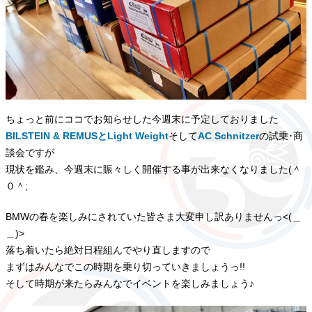
ちょっと前にココでお知らせした今週末に予定しておりました
BILSTEIN & REMUSとLight Weight
そして
AC Schnitzer
の試乗･商
談会ですが
現状を鑑み、今週末に賑々しく開催する事が出来なくなりました(＾
０＾;
BMWの春を楽しみにされていた皆さま大変申し訳ありませんっ<(＿
＿)>
落ち着いたら絶対日程組んでやり直しますので
まずはみんなでこの時期を乗り切っていきましょうっ!!
そして時期が来たらみんなでイベントを楽しみましょう♪