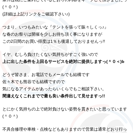
(＾０＾)
(詳細は上記リンクをご確認下さい♪)
つまり、いつもみたいな『テントを張って賑々しくっ♪』
な春のお祭りは開催を少しお待ち頂く事になりますが
この2日間のお買い得度は1％も後退しておりませんっ!!
イヤ、むしろ負けたくない気持ちがすごく強いので
上に出した条件を上回るサービスを絶対に提供しますっ(＾０＜)b
どうぞ皆さま、お電話でもメールでも結構です
佐々木でも熊谷でも結構ですので
気になるアイテムがあったらいくらでもご相談下さい。
間違えなくこれまでで最も良い条件出して見せますっ!!
とにかく気持ちの上で絶対負けない姿勢を貫きたいと思っています
(＾０＾)
不具合修理や車検・点検などもありますので営業は通常どおり行っ