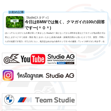
お勧め記事
Studie[スタディ]
今日はBMWでは無く、クマガイの100の回答
ですー(＾０＾)
ほいっ!!ついにボクにも出番が回って来ました♪Studieの一員となってから19年目を迎えたワタクシが包み隠さずお
答えしますー(＾0＾)名前：熊谷 亮(くまがい たかし)名前の由来：諸葛亮孔明から頂いたそうです。髪型：手間い
らずの短髪です視力：0.7と1.0くらい。免許証はめがねの条件ナシです♪今の服装：Tシャツ&半ズボン利き手：右
足速い？：速くも無く遅くも無くペット：バセットハウンドのミミちゃん血液型：A型車の色：メディテラニア
ン・ブルーよく言われる第一印象は？：さま〜ず三村似でも本当は？：さま〜ず三村似出身地：...