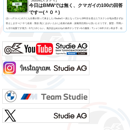
Studie[スタディ]
今日はBMWでは無く、クマガイの100の回答
ですー(＾０＾)
ほいっ!!ついにボクにも出番が回って来ました♪Studieの一員となってから19年目を迎えたワタクシが包み隠さずお
答えしますー(＾0＾)名前：熊谷 亮(くまがい たかし)名前の由来：諸葛亮孔明から頂いたそうです。髪型：手間い
らずの短髪です視力：0.7と1.0くらい。免許証はめがねの条件ナシです♪今の服装：Tシャツ&半ズボン利き手：右
足速い？：速くも無く遅くも無くペット：バセットハウンドのミミちゃん血液型：A型車の色：メディテラニア
ン・ブルーよく言われる第一印象は？：さま〜ず三村似でも本当は？：さま〜ず三村似出身地：...