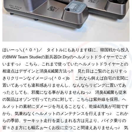
ほいーっ＼(＾０＾)／ タイトルにもあります様に、韓国戦から投入
のBMW Team Studieの新兵器Dr.Dryのヘルメットドライヤーでござ
いますっ♪ こちら、これまで使っていたヘルメットドライヤーとの
相違点はデザインと消臭&滅菌方法っ!! 見た目はご覧のとおりすっ
きりクリーンなイメージっ(＾０＜)b これなら例えば自宅の玄関に
置いてあっても違和感ありませんし、なんならリビングに置いてあ
ったとしても、邪魔になる事がありませんねっ♪ 消臭&滅菌も従来
の製品はオゾンで行ってたのに対して、こちらは紫外線を採用。ヘ
ルメットの素材にダメージを与えることなく、乾燥&消臭が可能です
から、気兼ねなくヘルメットのメンテナンスを行えますっ♪ これか
らの季節、サーキット走行を楽しまれる方は元より、バイク乗りの
皆々さま方にも幅広ぉ〜くお役に立つこと間違えありませんっ♪ 気