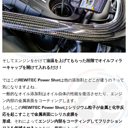
そしてエンジンをかけて
油温を上げてもらった段階でオイルフィラ
ーキャップを開けて入れるだけ！
ではこの
REWITEC Power Shot
は他の添加剤とどこが違うの？って
気になりますよね…
一般的なオイル添加剤はオイル自体の性能を復活させたり、エンジ
ン内部の金属表面をコーティングします。
しかしこの
REWITEC Power Shot
は
シリジウム粒子が金属と化学反
応を起こすことで金属表面にシリカ皮膜を
形成
、それによって
エンジン内部をコーティングしてフリクション