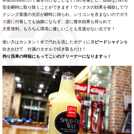
界面活性剤の力で傷を付けることなく汚れを落とし、頑固な汚れも
安全瞬時に取り除くことができます！ワックスの効果を補助してワ
クシング直後の光沢が瞬時に得られ、シリコンを含まないのでガラ
ス面に付着しても油膜にならず、逆に撥水効果も得られて
大変便利。もろちん環境に優しいことも見逃せない点です！
使い方はカンタン！水で汚れを流したボディに
スピードシャイン
を
吹きかけて…付属のタオルで拭き取るだけ！
拘り洗車の時短にもってこいのクリーナーになりますっ！