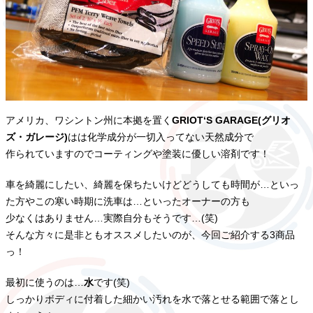
アメリカ、ワシントン州に本拠を置く
GRIOT‘S GARAGE(グリオ
ズ・ガレージ)
はは化学成分が一切入ってない天然成分で
作られていますのでコーティングや塗装に優しい溶剤です！
車を綺麗にしたい、綺麗を保ちたいけどどうしても時間が…といっ
た方やこの寒い時期に洗車は…といったオーナーの方も
少なくはありません…実際自分もそうです…(笑)
そんな方々に是非ともオススメしたいのが、今回ご紹介する3商品
っ！
最初に使うのは…
水
です(笑)
しっかりボディに付着した細かい汚れを水で落とせる範囲で落とし