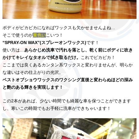
ボディがピカピカになればワックスも欠かせませんよね…
そこで使うのが
黄色い
こいつ！
“SPRAY-ON WAX”(スプレーオンワックス)
です！
使い方は…
あらかじめ洗車で汚れを落とし、乾く前にボディに吹き
かけてキレイなタオルで拭き取るだけ。
これでピカピカ！
ここまでは良くあるカンタン系ワックスと変わりませんが、明らか
な違いはその仕上がりの光沢。
ベストオブショウワックスのワクシング直後と変わらぬほどの深み
と艶のある輝きを実現します！
この2本があれば、少ない時間でも綺麗な車を保つことができます
し、寒いこの時期でもお手軽に洗車ができちゃいます！