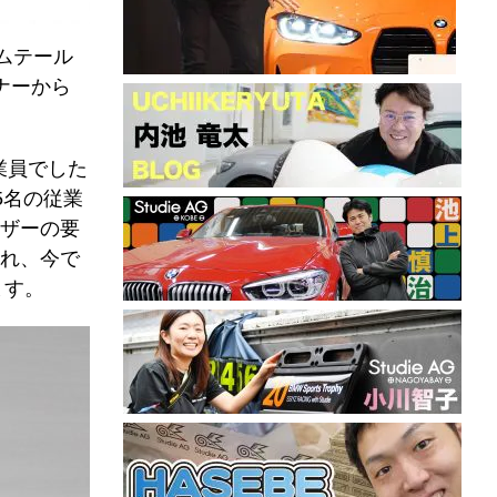
ームテール
ナーから
業員でした
5名の従業
ザーの要
れ、今で
ます。