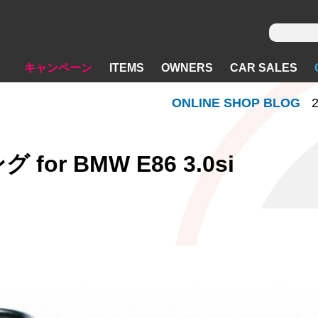
キャンペーン
ITEMS
OWNERS
CAR SALES
ONLINE SHOP BLOG
2
or BMW E86 3.0si