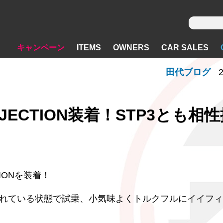
キャンペーン
ITEMS
OWNERS
CAR SALES
田代ブログ
2
 INJECTION装着！STP3とも相
TIONを装着！
3が装着されている状態で試乗、小気味よくトルクフルにイイフ