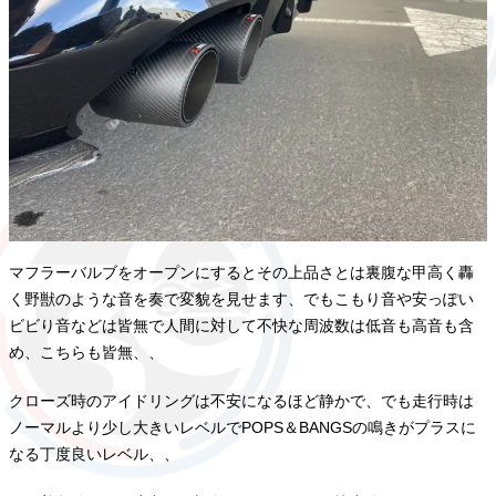
マフラーバルブをオープンにするとその上品さとは裏腹な甲高く轟
く野獣のような音を奏で変貌を見せます、でもこもり音や安っぽい
ビビり音などは皆無で人間に対して不快な周波数は低音も高音も含
め、こちらも皆無、、
クローズ時のアイドリングは不安になるほど静かで、でも走行時は
ノーマルより少し大きいレベルでPOPS＆BANGSの鳴きがプラスに
なる丁度良いレベル、、