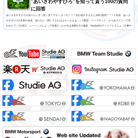
”あいざわやすひろ”を知って貰う100の質問
に回答
あいざわやすひろを知りたい方（笑）見て下さい (≧▽≦)＊＊＊自己紹介する人に100の質問＊＊＊1.名前 あいざ
わやすひろ2.名前の由来 知らない（聞いておけばよかったなぁ～）3.髪型 ツーブロック・かりあげクンって言
われた (^_^;)4.視力 レーシックによって快適だったが今は老眼5.今の服装 StudieAGのTシャツとデニム（仕事中
はいつも同じ）6.利き手 基本は右だけどトランプを切るときは左だったり7.足速い？ 普通かな？8.ペット 今
はいないがミニチュアダックス9.血液型 几帳面なA型ですっ！10.車の色 ファイヤーオレンジ11...