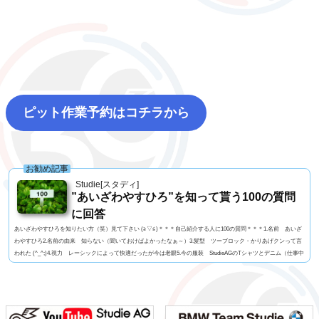
ピット作業予約はコチラから
お勧め記事
Studie[スタディ]
”あいざわやすひろ”を知って貰う100の質問
に回答
あいざわやすひろを知りたい方（笑）見て下さい (≧▽≦)＊＊＊自己紹介する人に100の質問＊＊＊1.名前 あいざ
わやすひろ2.名前の由来 知らない（聞いておけばよかったなぁ～）3.髪型 ツーブロック・かりあげクンって言
われた (^_^;)4.視力 レーシックによって快適だったが今は老眼5.今の服装 StudieAGのTシャツとデニム（仕事中
はいつも同じ）6.利き手 基本は右だけどトランプを切るときは左だったり7.足速い？ 普通かな？8.ペット 今
はいないがミニチュアダックス9.血液型 几帳面なA型ですっ！10.車の色 ファイヤーオレンジ11...