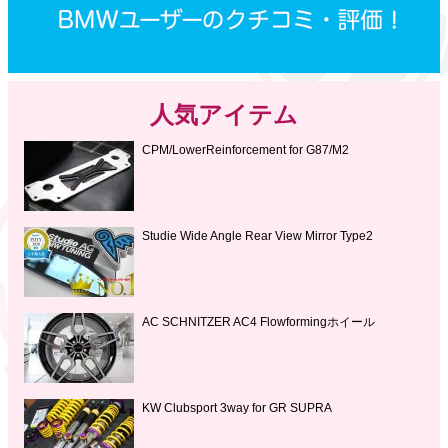
人気アイテム
CPM/LowerReinforcement for G87/M2
Studie Wide Angle Rear View Mirror Type2
AC SCHNITZER AC4 Flowformingホイール
KW Clubsport 3way for GR SUPRA