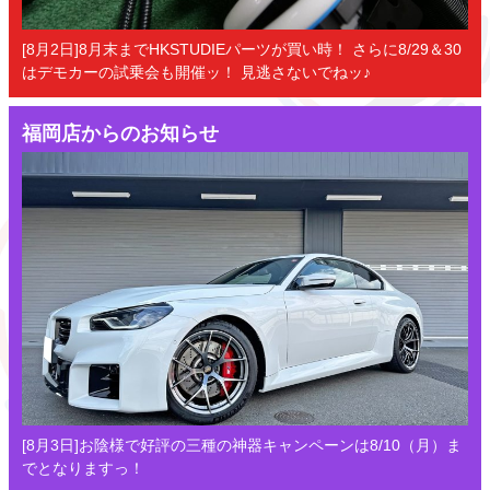
[8月2日]8月末までHKSTUDIEパーツが買い時！ さらに8/29＆30
はデモカーの試乗会も開催ッ！ 見逃さないでねッ♪
福岡店からのお知らせ
[8月3日]お陰様で好評の三種の神器キャンペーンは8/10（月）ま
でとなりますっ！