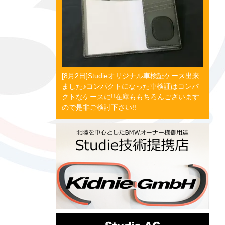
[8月2日]Studieオリジナル車検証ケース出来
ました♪コンパクトになった車検証はコンパ
クトなケースに!!在庫ももちろんございます
ので是非ご検討下さい!!