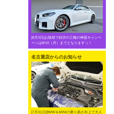
[8月3日]お陰様で好評の三種の神器キャンペ
ーンは8/10（月）までとなりますっ！
名古屋店からのお知らせ
[7月31日]BMW＆MINIの乗り易さ向上で大人