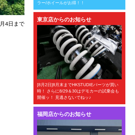
ラー/ホイールがお得！！
東京店からのお知らせ
9月4日まで
[8月2日]8月末までHKSTUDIEパーツが買い
時！ さらに8/29＆30はデモカーの試乗会も
開催ッ！ 見逃さないでねッ♪
福岡店からのお知らせ