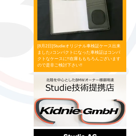
[8月2日]Studieオリジナル車検証ケース出来
ました♪コンパクトになった車検証はコンパ
クトなケースに!!在庫ももちろんございます
ので是非ご検討下さい!!