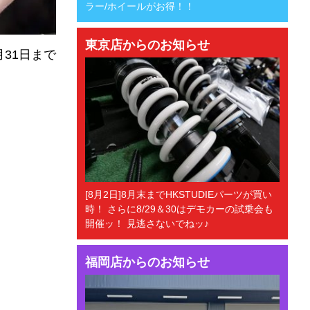
ラー/ホイールがお得！！
東京店からのお知らせ
月31日まで
[8月2日]8月末までHKSTUDIEパーツが買い
時！ さらに8/29＆30はデモカーの試乗会も
開催ッ！ 見逃さないでねッ♪
福岡店からのお知らせ