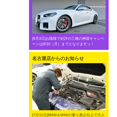
[8月3日]お陰様で好評の三種の神器キャンペ
ーンは8/10（月）までとなりますっ！
名古屋店からのお知らせ
[7月31日]BMW＆MINIの乗り易さ向上で大人