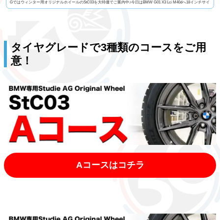
Gではウィンター用オリジナルホイールのStC03を大特価でご案内中♪今日はBMW G01 X3 Lci M40dへ18インチサイ
ズの組み合わせで装着させて頂きました！Mスポーツブレーキのクリアランスもバッチリです(^_-)冬もオシャレに
リーズナブルにキメたいOwner様へとってもオススメのホイールとなっております(*^^*)対応車種も...
タイヤグレードで3種類のコースをご用
意！
Aコースはコチラ