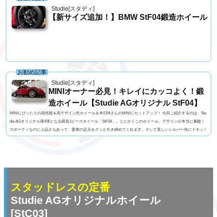
Studie[スタディ]
【新サイズ追加！】BMW StF04鍛造ホイール
お勧め記事
Studie[スタディ]
MINIオーナー必見！キレイにカッコよく！鍛
造ホイール【Studie AGオリジナル StF04】
MINIにぴったりの高性能＆高デザイン性ホイールを本日MさんのMINIにセットアップ！ 今回ご紹介するのは、Stu
die AGオリジナル第4弾となる鍛造1ピースホイール「StF04」。とにかくこのホイール、デザインが本当に素敵！
スポーティなのに上品さもあって、愛車の足元をグッと引き締めてくれます。そして美しいシルバー色にドキッ！
繊細で美しいデザインスッと伸びたスポークが生み出す立体感は、走っているときも停まっているときも存在感抜
群。MINIの丸みあるボディラインとの相性も良く、スタイリッシュさをプラスしてくれます。シル...
スタッドレスの定番
Studie AGオリジナルホイール
[StC03]