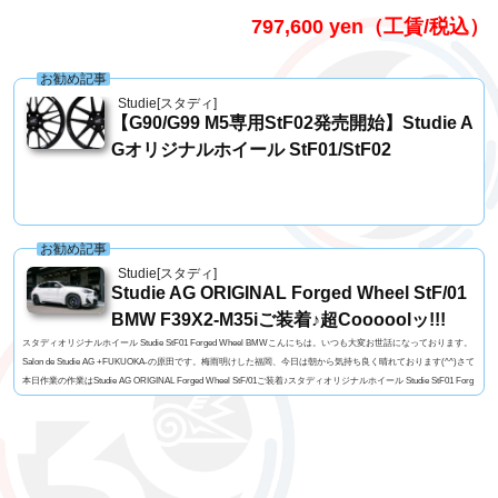
797,600 yen（工賃/税込）
お勧め記事
Studie[スタディ]
【G90/G99 M5専用StF02発売開始】Studie A
Gオリジナルホイール StF01/StF02
お勧め記事
Studie[スタディ]
Studie AG ORIGINAL Forged Wheel StF/01
BMW F39X2-M35iご装着♪超Cooooolッ!!!
スタディオリジナルホイール Studie StF01 Forged Wheel BMWこんにちは。いつも大変お世話になっております。
Salon de Studie AG +FUKUOKA-の原田です。梅雨明けした福岡、今日は朝から気持ち良く晴れております(^^)さて
本日作業の作業はStudie AG ORIGINAL Forged Wheel StF/01ご装着♪スタディオリジナルホイール Studie StF01 Forg
ed Wheel BMWオーナー様のお車はF39X2-M35i。純正で対抗ピストンブルーキャリパーが装備されているM35iで
すが、もちろんStudie AG ORIGINAL Forged Wheel StF/01はキャリパーの逃げも確保しておりますの...