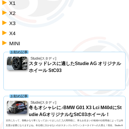
X1
X2
X3
X4
MINI
お勧め記事
Studie[スタディ]
スタッドレスに適したStudie AG オリジナル
ホイール StC03
お勧め記事
Studie[スタディ]
冬もオシャレに♪BMW G01 X3 Lci M40dにSt
udie AGオリジナルなStC03ホイール！
12月に入って、朝晩かなり寒くなってまいりました(*_*)人間同様に、車もお住まいの地域や仕様用途によっては冬
支度が必要になりますよね。冬仕様に欠かせないのがスタッドレス/ウィンタータイヤへの入替え！現在、Studie A