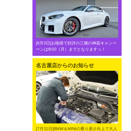
[8月3日]お陰様で好評の三種の神器キャンペ
ーンは8/10（月）までとなりますっ！
名古屋店からのお知らせ
[7月31日]BMW＆MINIの乗り易さ向上で大人