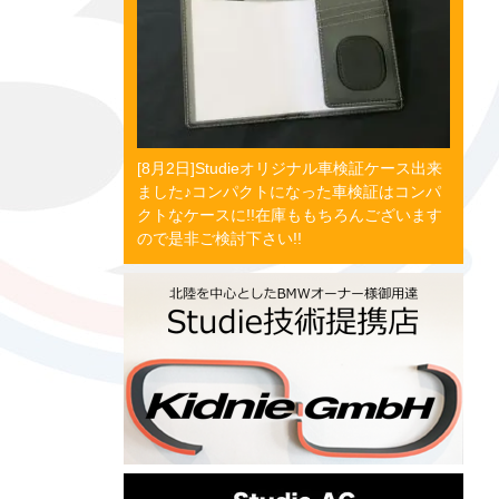
[8月2日]Studieオリジナル車検証ケース出来
ました♪コンパクトになった車検証はコンパ
クトなケースに!!在庫ももちろんございます
ので是非ご検討下さい!!