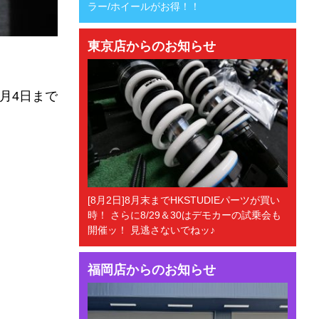
ラー/ホイールがお得！！
東京店からのお知らせ
8月4日まで
[8月2日]8月末までHKSTUDIEパーツが買い
時！ さらに8/29＆30はデモカーの試乗会も
開催ッ！ 見逃さないでねッ♪
福岡店からのお知らせ