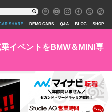
CAR SHARE
DEMO CARS
Q&A
BLOG
SHOP
乗イベントをBMW＆MINI専