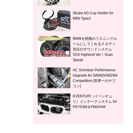
Studie AG Cup Holder for
MINI Type2
BMWを恍惚のリスニングル
ームにしてくれるスタディ
別注のサウンドシステム
SSS Highend Ver！Scan
Speak
AC Schnitzer Performance
Upgrade for G80M3/G82M4
Competition [世界一のサブ
コン]
EVENTURI（イベンチュ
リ）インテークシステム for
F97/X3M＆F98/X4M