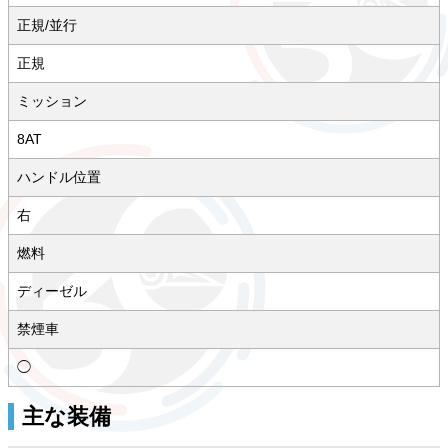
正規/並行
正規
ミッション
8AT
ハンドル位置
右
燃料
ディーゼル
禁煙車
◯
主な装備