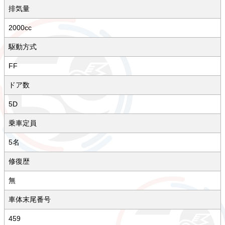
排気量
2000cc
駆動方式
FF
ドア数
5D
乗車定員
5名
修復歴
無
車体末尾番号
459