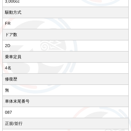
3,000cc
駆動方式
FR
ドア数
2D
乗車定員
4名
修復歴
無
車体末尾番号
087
正規/並行