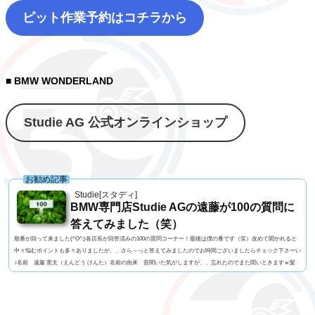
ピット作業予約はコチラから
■ BMW WONDERLAND
Studie AG 公式オンラインショップ
お勧め記事
Studie[スタディ]
BMW専門店Studie AGの遠藤が100の質問に
答えてみました（笑）
順番が回って来ました(^O^;)各店長が回答済みの100の質問コーナー！最後は僕の番です（笑）改めて聞かれると
中々悩むポイントも多々ありましたが、、さら～っと答えてみましたのでお時間ございましたらチェック下さーい
♪名前 遠藤 憲太（えんどう けんた）名前の由来 昔聞いた気がしますが、、忘れたのでまた聞いときますｗ髪
型 大阪おばちゃん風もじゃもじゃパーマ！視力 左右とも1.0今の服装 Tシャツ+ジョガーパンツ利き手 手は
右 / キックは左 足速い？ 速くはないペット チワワ（チャウワ）のイッチャン（実家お預け中）...