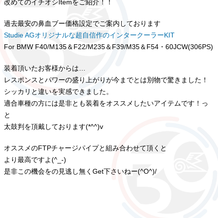
改めてのイチオシItemをご紹介！！
過去最安の鼻血ブー価格設定でご案内しております
Studie AGオリジナルな超自信作のインタークーラーKIT
For BMW F40/M135＆F22/M235＆F39/M35＆F54・60JCW(306PS)
装着頂いたお客様からは…
レスポンスとパワーの盛り上がりが今までとは別物で驚きました！
シッカリと違いを実感できました。
適合車種の方には是非とも装着をオススメしたいアイテムです！っ
と
太鼓判を頂戴しております(*^^)v
オススメのFTPチャージパイプと組み合わせて頂くと
より最高ですよ(^_-)
是非この機会をの見逃し無くGet下さいねー(^O^)/