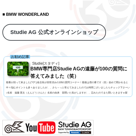
■ BMW WONDERLAND
Studie AG 公式オンラインショップ
お勧め記事
Studie[スタディ]
BMW専門店Studie AGの遠藤が100の質問に
答えてみました（笑）
順番が回って来ました(^O^;)各店長が回答済みの100の質問コーナー！最後は僕の番です（笑）改めて聞かれると
中々悩むポイントも多々ありましたが、、さら～っと答えてみましたのでお時間ございましたらチェック下さーい
♪名前 遠藤 憲太（えんどう けんた）名前の由来 昔聞いた気がしますが、、忘れたのでまた聞いときますｗ髪
型 大阪おばちゃん風もじゃもじゃパーマ！視力 左右とも1.0今の服装 Tシャツ+ジョガーパンツ利き手 手は
右 / キックは左 足速い？ 速くはないペット チワワ（チャウワ）のイッチャン（実家お預け中）...