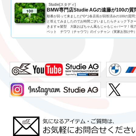
Studie[スタディ]
BMW専門店Studie AGの遠藤が100
順番が回って来ました(^O^;)各店長が回答済みの100
と答えてみましたのでお時間ございましたらチェック下さー
きますｗ髪型 大阪おばちゃん風もじゃもじゃパーマ！視力 
ペット チワワ（チャウワ）のイッチャン（実家お預け中）.