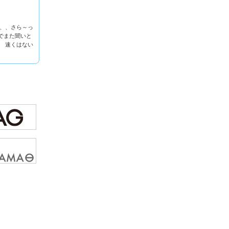
が、、さら～っ
でまた聞いと
？ 速くはない