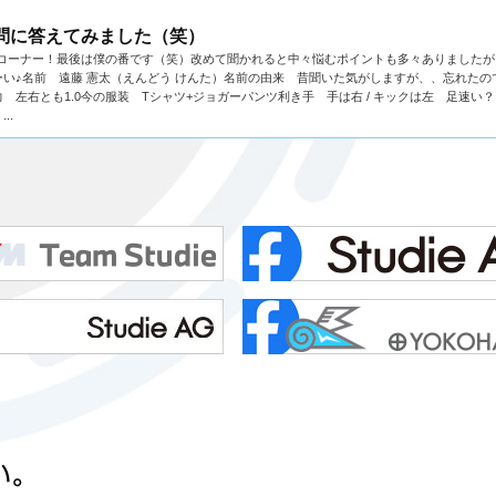
の質問に答えてみました（笑）
の質問コーナー！最後は僕の番です（笑）改めて聞かれると中々悩むポイントも多々ありました
い♪名前 遠藤 憲太（えんどう けんた）名前の由来 昔聞いた気がしますが、、忘れたの
左右とも1.0今の服装 Tシャツ+ジョガーパンツ利き手 手は右 / キックは左 足速い
..