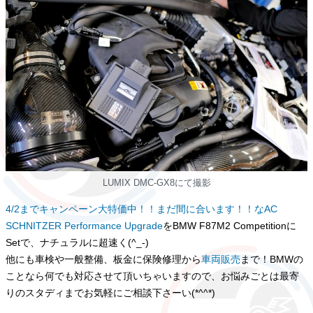
LUMIX DMC-GX8にて撮影
4/2までキャンペーン大特価中！！まだ間に合います！！なAC
SCHNITZER Performance Upgrade
をBMW F87M2 Competitionに
Setで、ナチュラルに超速く(^_-)
他にも車検や一般整備、板金に保険修理から
車両販売
まで！BMWの
ことなら何でも対応させて頂いちゃいますので、お悩みごとは最寄
りのスタディまでお気軽にご相談下さーい(*^^*)