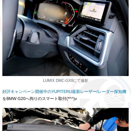
LUMIX DMC-GX8にて撮影
好評キャンペーン開催中のYUPITERU最新レーザー/レーダー探知機
をBMW G20へ拘りのスマート取付(*^^)v