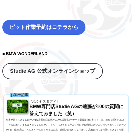
ピット作業予約はコチラから
■ BMW WONDERLAND
Studie AG 公式オンラインショップ
お勧め記事
Studie[スタディ]
BMW専門店Studie AGの遠藤が100の質問に
答えてみました（笑）
順番が回って来ました(^O^;)各店長が回答済みの100の質問コーナー！最後は僕の番です（笑）改めて聞かれると
中々悩むポイントも多々ありましたが、、さら～っと答えてみましたのでお時間ございましたらチェック下さーい
♪名前 遠藤 憲太（えんどう けんた）名前の由来 昔聞いた気がしますが、、忘れたのでまた聞いときますｗ髪