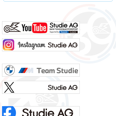
型 大阪おばちゃん風もじゃもじゃパーマ！視力 左右とも1.0今の服装 Tシャツ+ジョガーパンツ利き手 手は
右 / キックは左 足速い？ 速くはないペット チワワ（チャウワ）のイッチャン（実家お預け中）...