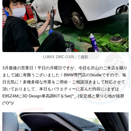
LUMIX DMC-GX8にて撮影
3月最後の営業日！平日の月曜日ですが、今日も沢山のご来店を賜り
まして誠に有難うございました！BMW専門店のStudieですので、毎
日元気に！多種多様な作業をご用命・ご相談頂きまして対応させて
頂いておりまして、本日もバラエティーに富んだ内容に♪まずは
E85Z4Mに3D Design車高調KITをSet(^_-)安定感と乗り心地が抜群
(^O^)/