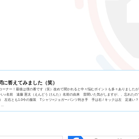
の質問に答えてみました（笑）
の質問コーナー！最後は僕の番です（笑）改めて聞かれると中々悩むポイントも多々ありました
い♪名前 遠藤 憲太（えんどう けんた）名前の由来 昔聞いた気がしますが、、忘れたの
左右とも1.0今の服装 Tシャツ+ジョガーパンツ利き手 手は右 / キックは左 足速い
..