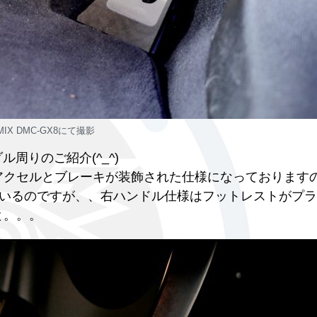
MIX DMC-GX8にて撮影
ダル周りのご紹介(^_^)
、アクセルとブレーキが装飾された仕様になっております
いるのですが、、右ハンドル仕様はフットレストがプラ
と。。。