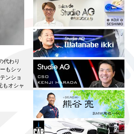
この代わり
バーもシッ
テンショ
元もオシャ