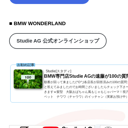
■ BMW WONDERLAND
Studie AG 公式オンラインショップ
お勧め記事
Studie[スタディ]
BMW専門店Studie AGの遠藤が100
順番が回って来ました(^O^;)各店長が回答済みの100
と答えてみましたのでお時間ございましたらチェック下さー
きますｗ髪型 大阪おばちゃん風もじゃもじゃパーマ！視力 
ペット チワワ（チャウワ）のイッチャン（実家お預け中）.