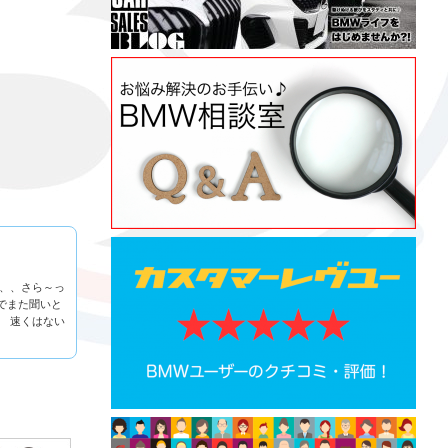
が、、さら～っ
でまた聞いと
？ 速くはない