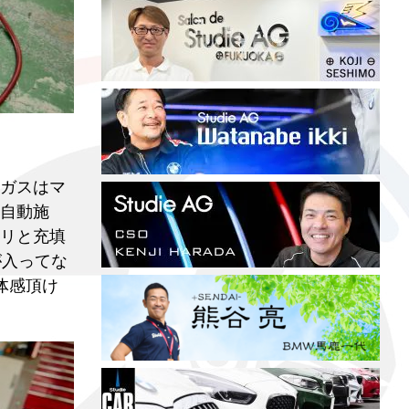
ガスはマ
自動施
リと充填
が入ってな
体感頂け