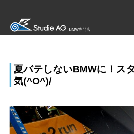
BMW専門店
夏バテしないBMWに！ス
気(^O^)/