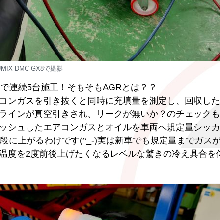
UMIX DMC-GX8で撮影
で連続5台施工！そもそもAGRとは？？
コンガスを引き抜くと同時に充填量を測定し、回収した
ラインが真空引きされ、リークが無いか？のチェックも
ッシュしたエアコンガスとオイルを車両へ規定量シッカ
格段に上がるわけです(^_-)実は新車でも規定量までガス
温度を2度前後上げたくなるレベルな驚きの冷え具合を