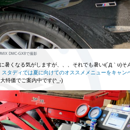
UMIX DMC-GX8で撮影
暑くなる気がしますが、、、それでも暑いι(´Д｀υ)そ
、
スタディでは夏に向けてのオススメメニューをキャン
特価でご案内中です(^_-)