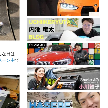
んな日は
ペーン中
で