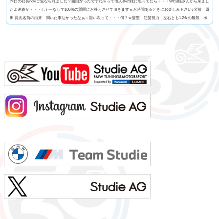
昨日の社長noteご覧なられました？面白かったですねｗって他人事の様に思ってたら・・・WEB係さんから来まし
たよ連絡が・・・しゃーなしで100個の質問にお答えさせて頂きますｗお時間あるときにお楽しみ下さい♪名前 原
田 賢次名前の由来 聞いた事なかったなぁ～賢い次って・・・何？ｗ髪型 短髪視力 左右とも1.2今の服装 ポ
ロシャツにGパン利き手 右手 サッカーボール蹴るのはどっちでもOK足速い？ 学生時代は速かったけど今は
遅いと思う。ペット いません血液型 O型車の色 今はブルー好みはマルペン（笑よく言われる第一印...