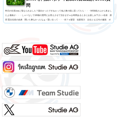
問
昨日の社長noteご覧なられました？面白かったですねｗって他人事の様に思ってたら・・・WEB係さんから来まし
たよ連絡が・・・しゃーなしで100個の質問にお答えさせて頂きますｗお時間あるときにお楽しみ下さい♪名前 原
田 賢次名前の由来 聞いた事なかったなぁ～賢い次って・・・何？ｗ髪型 短髪視力 左右とも1.2今の服装 ポ
ロシャツにGパン利き手 右手 サッカーボール蹴るのはどっちでもOK足速い？ 学生時代は速かったけど今は
遅いと思う。ペット いません血液型 O型車の色 今はブルー好みはマルペン（笑よく言われる第一印...