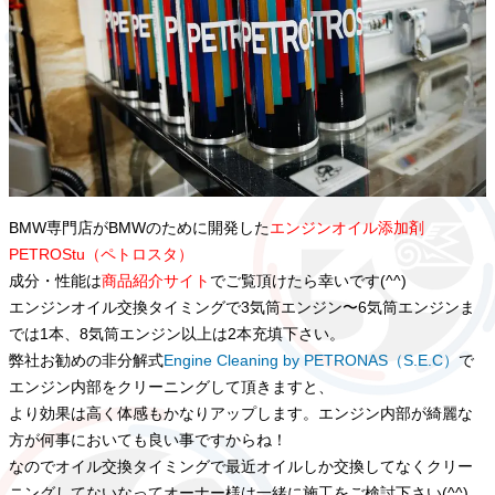
BMW専門店がBMWのために開発した
エンジンオイル添加剤
PETROStu（ペトロスタ）
成分・性能は
商品紹介サイト
でご覧頂けたら幸いです(^^)
エンジンオイル交換タイミングで3気筒エンジン〜6気筒エンジンま
では1本、8気筒エンジン以上は2本充填下さい。
弊社お勧めの非分解式
Engine Cleaning by PETRONAS（S.E.C）
で
エンジン内部をクリーニングして頂きますと、
より効果は高く体感もかなりアップします。エンジン内部が綺麗な
方が何事においても良い事ですからね！
なのでオイル交換タイミングで最近オイルしか交換してなくクリー
ニングしてないなってオーナー様は一緒に施工をご検討下さい(^^)