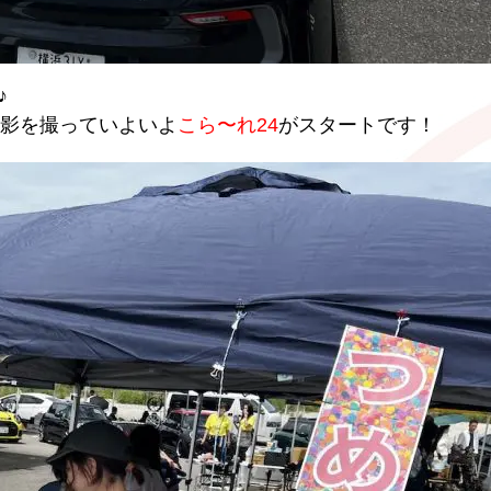
♪
撮影を撮っていよいよ
こら〜れ24
がスタートです！