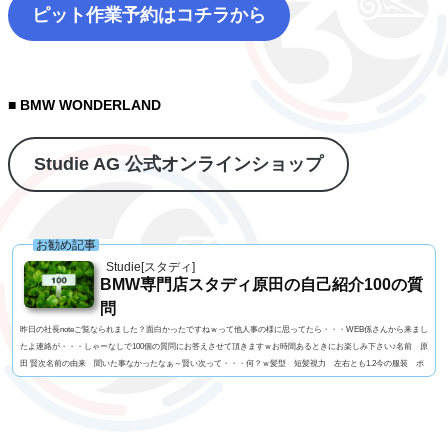
ピット作業予約はコチラから
■ BMW WONDERLAND
Studie AG 公式オンラインショップ
お勧め記事
Studie[スタディ]
BMW専門店スタディ原田の自己紹介100の質
問
昨日の社長noteご覧なられました？面白かったですねｗって他人事の様に思ってたら・・・WEB係さんから来まし
たよ連絡が・・・しゃーなしで100個の質問にお答えさせて頂きますｗお時間あるときにお楽しみ下さい♪名前 原
田 賢次名前の由来 聞いた事なかったなぁ～賢い次って・・・何？ｗ髪型 短髪視力 左右とも1.2今の服装 ポ
ロシャツにGパン利き手 右手 サッカーボール蹴るのはどっちでもOK足速い？ 学生時代は速かったけど今は
遅いと思う。ペット いません血液型 O型車の色 今はブルー好みはマルペン（笑よく言われる第一印...