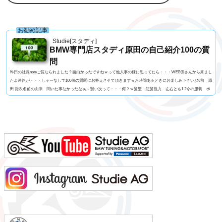
お勧め記事
Studie[スタディ]
BMW専門店スタディ原田の自己紹介100の質
問
昨日の社長noteご覧なられました？面白かったですねｗって他人事の様に思ってたら・・・WEB係さんから来まし
たよ連絡が・・・しゃーなしで100個の質問にお答えさせて頂きますｗお時間あるときにお楽しみ下さい♪名前 原
田 賢次名前の由来 聞いた事なかったなぁ～賢い次って・・・何？ｗ髪型 短髪視力 左右とも1.2今の服装 ポ
ロシャツにGパン利き手 右手 サッカーボール蹴るのはどっちでもOK足速い？ 学生時代は速かったけど今は
遅いと思う。ペット いません血液型 O型車の色 今はブルー好みはマルペン（笑よく言われる第一印...