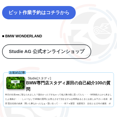
ピット作業予約はコチラから
■ BMW WONDERLAND
Studie AG 公式オンラインショップ
お勧め記事
Studie[スタディ]
BMW専門店スタディ原田の自己紹介100の質
問
昨日の社長noteご覧なられました？面白かったですねｗって他人事の様に思ってたら・・・WEB係さんから来まし
たよ連絡が・・・しゃーなしで100個の質問にお答えさせて頂きますｗお時間あるときにお楽しみ下さい♪名前 原
田 賢次名前の由来 聞いた事なかったなぁ～賢い次って・・・何？ｗ髪型 短髪視力 左右とも1.2今の服装 ポ
ロシャツにGパン利き手 右手 サッカーボール蹴るのはどっちでもOK足速い？ 学生時代は速かったけど今は
遅いと思う。ペット いません血液型 O型車の色 今はブルー好みはマルペン（笑よく言われる第一印...