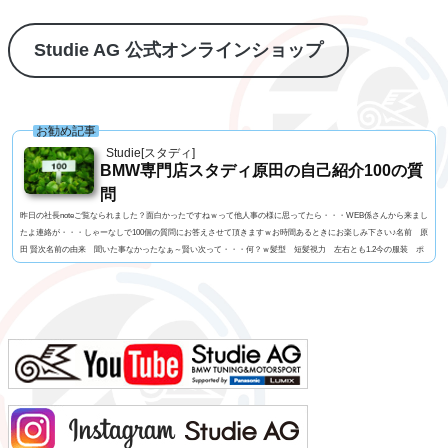
Studie AG 公式オンラインショップ
お勧め記事
Studie[スタディ]
BMW専門店スタディ原田の自己紹介100の質
問
昨日の社長noteご覧なられました？面白かったですねｗって他人事の様に思ってたら・・・WEB係さんから来まし
たよ連絡が・・・しゃーなしで100個の質問にお答えさせて頂きますｗお時間あるときにお楽しみ下さい♪名前 原
田 賢次名前の由来 聞いた事なかったなぁ～賢い次って・・・何？ｗ髪型 短髪視力 左右とも1.2今の服装 ポ
ロシャツにGパン利き手 右手 サッカーボール蹴るのはどっちでもOK足速い？ 学生時代は速かったけど今は
遅いと思う。ペット いません血液型 O型車の色 今はブルー好みはマルペン（笑よく言われる第一印...