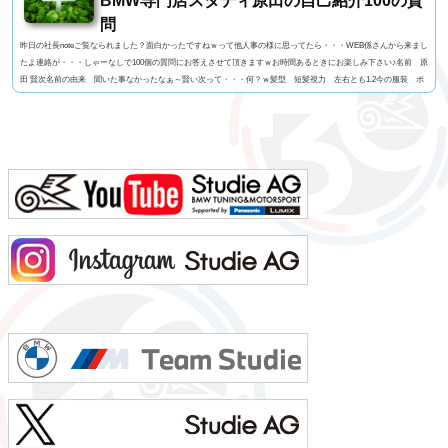
BMW専門店スタディ原田の自己紹介100の質
問
昨日の社長noteご覧なられました？面白かったですねｗって他人事の様に思ってたら・・・WEB係さんから来まし
たよ連絡が・・・しゃーなしで100個の質問にお答えさせて頂きますｗお時間あるときにお楽しみ下さい♪名前 原
田 賢次名前の由来 聞いた事なかったなぁ～賢い次って・・・何？ｗ髪型 短髪視力 左右とも1.2今の服装 ポ
ロシャツにGパン利き手 右手 サッカーボール蹴るのはどっちでもOK足速い？ 学生時代は速かったけど今は
遅いと思う。ペット いません血液型 O型車の色 今はブルー好みはマルペン（笑よく言われる第一印...