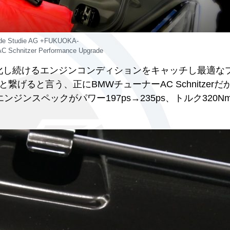
 de Studie AG +FUKUOKA-
 Schnitzer Performance Upgrade
化し続けるエンジンコンディションをキャッチし最適な
ると言う、正にBMWチューナーAC Schnitzerだ
のエンジンスペックがパワー197ps→235ps、トルク320Nm