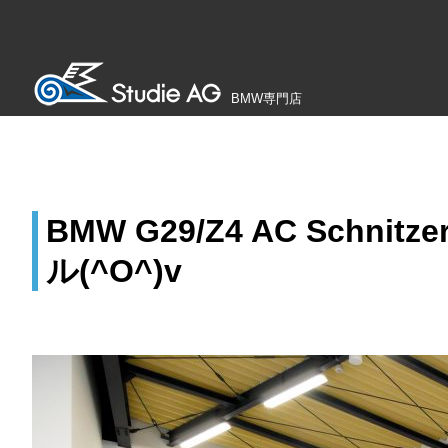
BMW専門店
BMW G29/Z4 AC Schnitz
ル(^O^)v