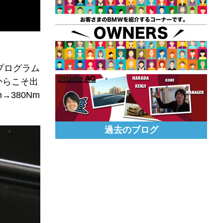
プログラム
からこそ出
→380Nm
過去のブログ