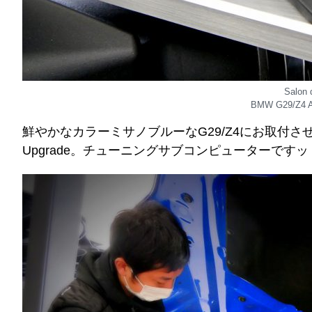
Salon
BMW G29/Z4 AC
鮮やかなカラーミサノブルーなG29/Z4にお取付させて頂いた
Upgrade。チューニングサブコンピューターです