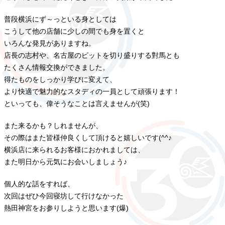
普段横浜にず～っといる身としては
こうして他の店舗に少しの間でも身を置くと
いろんな発見がありますね。
店長の志村や、名古屋のピットを切り盛りする對馬とも
たくさん情報交換ができました。
得たものをしっかり学びに変えて、
より快適で魅力的なスタディの一員として頑張ります！
といっても、偉そうなことは言えませんが(笑)
また来るかも？しれませんが、
その際はまた皆様仲良くして頂けると嬉しいです(^^♪
横浜店に来られるお客様におかれましては、
また明日から元気にお会いしましょう♪
個人的な話をすれば、
次回はぜひ今回寝坊して行けなかった
熱田神宮をお参りしようと思います(爆)