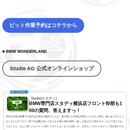
ピット作業予約はコチラから
■ BMW WONDERLAND
Studie AG 公式オンラインショップ
お勧め記事
Studie[スタディ]
BMW専門店スタディ横浜店フロント忰部も1
00の質問、答えますっ！
本日は台風の影響で午前中は大荒れの横浜でしたが、落ち着いた午後は皆様たくさんのご来店、誠にありがとうご
ざいました(^^♪さて一部で大反響を頂いております例の100の質問。偉い人(笑)だけで回すのか～なんて考えてお
りましたら、なんと我々にもバトンが回ってきてしまいました(笑)いざ、お答えしてまいりますっ！自己紹介する