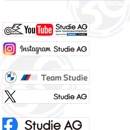
人に100の質問名前 忰部尚史 知ってる人じゃないと読めない便利な苗字名前の由来 珍しい「忰」の字は
あまり良くない意味らしいです(笑)髪型 伸びるとボサボサになるので短め視力 裸眼で0.02っ...