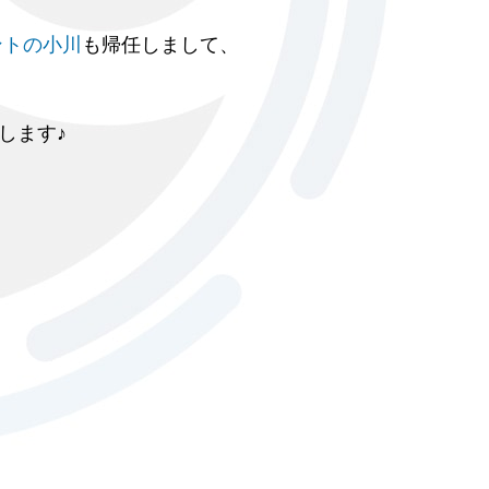
ロントの小川
も帰任しまして、
します♪