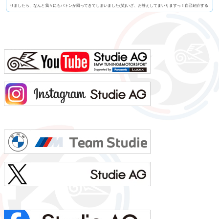
りましたら、なんと我々にもバトンが回ってきてしまいました(笑)いざ、お答えしてまいりますっ！自己紹介する
人に100の質問名前 忰部尚史 知ってる人じゃないと読めない便利な苗字名前の由来 珍しい「忰」の字は
あまり良くない意味らしいです(笑)髪型 伸びるとボサボサになるので短め視力 裸眼で0.02っ...