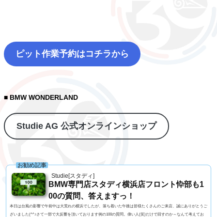
ピット作業予約はコチラから
■ BMW WONDERLAND
Studie AG 公式オンラインショップ
お勧め記事
Studie[スタディ]
BMW専門店スタディ横浜店フロント忰部も1
00の質問、答えますっ！
本日は台風の影響で午前中は大荒れの横浜でしたが、落ち着いた午後は皆様たくさんのご来店、誠にありがとうご
ざいました(^^♪さて一部で大反響を頂いております例の100の質問。偉い人(笑)だけで回すのか～なんて考えてお