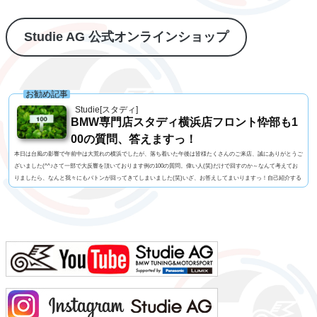
Studie AG 公式オンラインショップ
お勧め記事
Studie[スタディ]
BMW専門店スタディ横浜店フロント忰部も1
00の質問、答えますっ！
本日は台風の影響で午前中は大荒れの横浜でしたが、落ち着いた午後は皆様たくさんのご来店、誠にありがとうご
ざいました(^^♪さて一部で大反響を頂いております例の100の質問。偉い人(笑)だけで回すのか～なんて考えてお
りましたら、なんと我々にもバトンが回ってきてしまいました(笑)いざ、お答えしてまいりますっ！自己紹介する
人に100の質問名前 忰部尚史 知ってる人じゃないと読めない便利な苗字名前の由来 珍しい「忰」の字は
あまり良くない意味らしいです(笑)髪型 伸びるとボサボサになるので短め視力 裸眼で0.02っ...