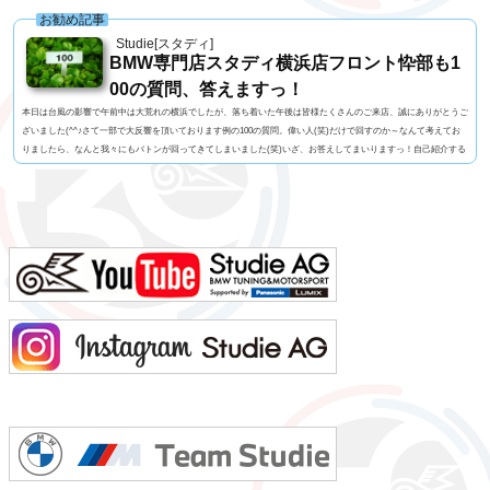
お勧め記事
Studie[スタディ]
BMW専門店スタディ横浜店フロント忰部も1
00の質問、答えますっ！
本日は台風の影響で午前中は大荒れの横浜でしたが、落ち着いた午後は皆様たくさんのご来店、誠にありがとうご
ざいました(^^♪さて一部で大反響を頂いております例の100の質問。偉い人(笑)だけで回すのか～なんて考えてお
りましたら、なんと我々にもバトンが回ってきてしまいました(笑)いざ、お答えしてまいりますっ！自己紹介する
人に100の質問名前 忰部尚史 知ってる人じゃないと読めない便利な苗字名前の由来 珍しい「忰」の字は
あまり良くない意味らしいです(笑)髪型 伸びるとボサボサになるので短め視力 裸眼で0.02っ...