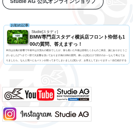
Studie AG 公式オンラインショップ
お勧め記事
Studie[スタディ]
BMW専門店スタディ横浜店フロント忰部も1
00の質問、答えますっ！
本日は台風の影響で午前中は大荒れの横浜でしたが、落ち着いた午後は皆様たくさんのご来店、誠にありがとうご
ざいました(^^♪さて一部で大反響を頂いております例の100の質問。偉い人(笑)だけで回すのか～なんて考えてお
りましたら、なんと我々にもバトンが回ってきてしまいました(笑)いざ、お答えしてまいりますっ！自己紹介する
人に100の質問名前 忰部尚史 知ってる人じゃないと読めない便利な苗字名前の由来 珍しい「忰」の字は
あまり良くない意味らしいです(笑)髪型 伸びるとボサボサになるので短め視力 裸眼で0.02っ...