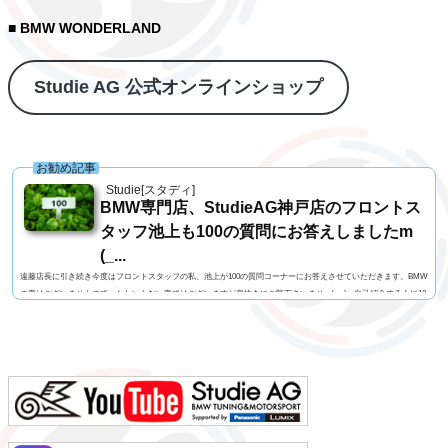
■ BMW WONDERLAND
Studie AG 公式オンラインショップ
お勧め記事
Studie[スタディ]
BMW専門店、StudieAG神戸店のフロントス
タッフ池上も100の質問にお答えしましたm
(_...
遠藤店長に引き続き今度はフロントスタッフの私、池上が100の質問コーナーにお答えさせていただきます。BMW
の事はございませんので、たわいもない事ではございますが息抜きにご覧下さいませm(_ _)m自己紹介する人に10
0の質問名前 池上 慎治名前の由来 由来はありません髪型 ツーブロックヘアー視力 矯正1.2今の服装 カー
ゴパンツ、Tシャツ利き手 右手足速い？ 遅い ペット いません血液型 B型車の色 赤色（カラーコードA75
メルボルンレッド）よく言われる第一印象は？ 可もなく不可もなくでも本当は？ 可もなく不可も...