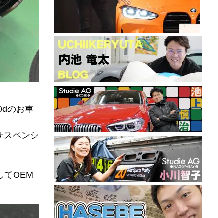
0dのお車
たサスペンシ
してOEM